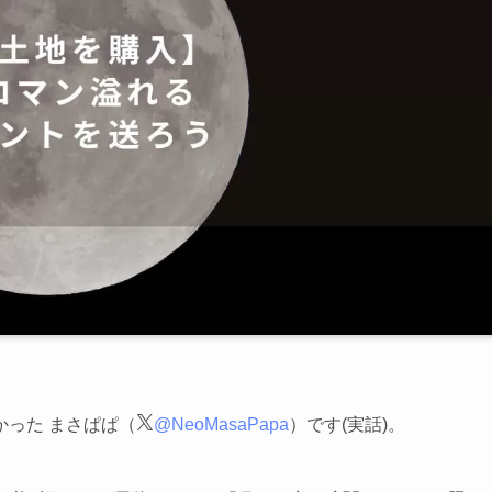
った まさぱぱ（
@NeoMasaPapa
）です(実話)。